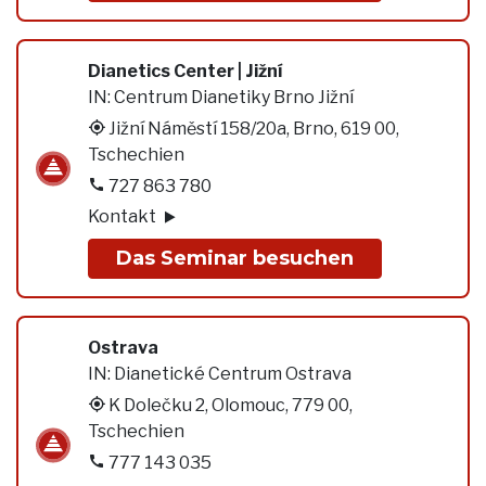
Dianetics Center | Jižní
IN:
Centrum Dianetiky Brno Jižní
Jižní Náměstí 158/20a, Brno, 619 00,
Tschechien
727 863 780
Kontakt
Das Seminar besuchen
Ostrava
IN:
Dianetické Centrum Ostrava
K Dolečku 2, Olomouc, 779 00,
Tschechien
777 143 035