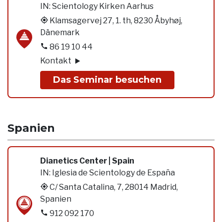
IN:
Scientology Kirken Aarhus
Klamsagervej 27, 1. th, 8230 Åbyhøj,
Dänemark
86 19 10 44
Kontakt
Das Seminar besuchen
Spanien
Dianetics Center | Spain
IN:
Iglesia de Scientology de España
C/ Santa Catalina, 7, 28014 Madrid,
Spanien
912 092 170