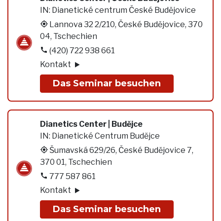
IN:
Dianetické centrum České Budějovice
Lannova 32 2/210, České Budějovice, 370
04, Tschechien
(420) 722 938 661
Kontakt
Das Seminar besuchen
Dianetics Center | Budĕjce
IN:
Dianetické Centrum Budĕjce
Šumavská 629/26, České Budějovice 7,
370 01, Tschechien
777 587 861
Kontakt
Das Seminar besuchen